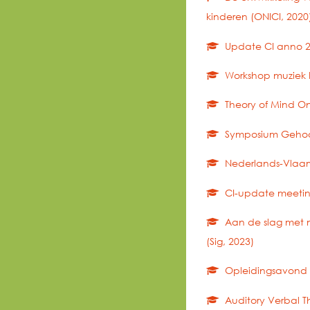
kinderen (ONICI, 2020
Update CI anno 20
Workshop muziek bi
Theory of Mind Ont
Symposium Gehoorve
Nederlands-Vlaams
CI-update meeting 
Aan de slag met mi
(Sig, 2023)
Opleidingsavond U
Auditory Verbal T