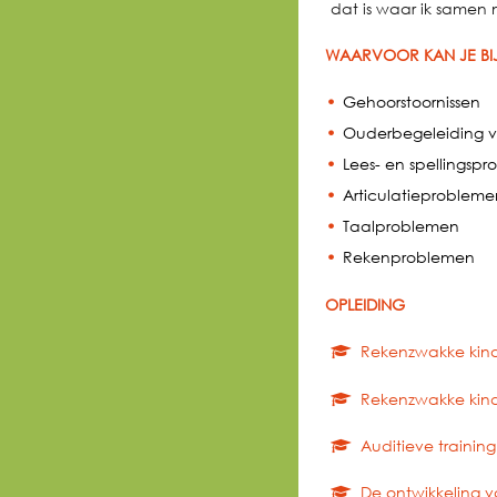
dat is waar ik samen 
WAARVOOR KAN JE BIJ
Gehoorstoornissen
Ouderbegeleiding v
Lees- en spellingsp
Articulatieprobleme
Taalproblemen
Rekenproblemen
OPLEIDING
Rekenzwakke kinde
Rekenzwakke kinde
Auditieve training
De ontwikkeling va