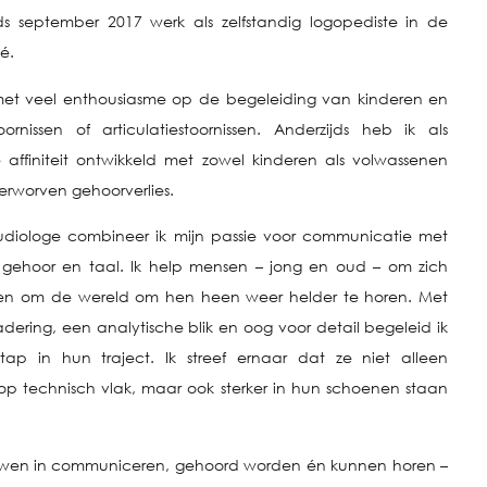
ds september 2017 werk als zelfstandig logopediste in de
é.
e met veel enthousiasme op de begeleiding van kinderen en
ornissen of articulatiestoornissen. Anderzijds heb ik als
 affiniteit ontwikkeld met zowel kinderen als volwassenen
rworven gehoorverlies.
udiologe combineer ik mijn passie voor communicatie met
ehoor en taal. Ik help mensen – jong en oud – om zich
n en om de wereld om hen heen weer helder te horen. Met
dering, een analytische blik en oog voor detail begeleid ik
tap in hun traject. Ik streef ernaar dat ze niet alleen
p technisch vlak, maar ook sterker in hun schoenen staan
ouwen in communiceren, gehoord worden én kunnen horen –