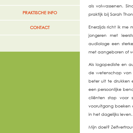
als volwassenen. Sin
PRAKTISCHE INFO
STOTTEREN
praktijk bij Sarah Thon
Enerzijds richt ik m
CONTACT
GEHOOR
jongeren met leersto
ARTICULATIE
audiologe een sterke
met aangeboren of ve
LEZEN EN SPELLING
Als logopediste en a
REKENEN
de wetenschap van g
beter uit te drukke
TAAL
een persoonlijke bena
cliënten stap voor s
AFWIJKENDE MONDGEWOONTEN
vooruitgang boeken o
in het dagelijks leven.
PREVERBALE LOGOPEDIE
Mijn doel? Zelfvertr
IMPACT TRAINING