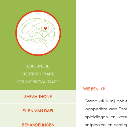
LOGOPEDIE
STOTTERTHERAPIE
GEHOORREVALIDATIE
WIE BEN IK?
SARAH THONE
Graag wil ik mij ook 
logopediste aan Thom
ELLEN VAN DAEL
opleidingen en vers
ontplooien en verdie
BEHANDELINGEN